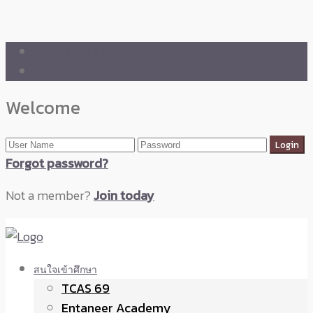
🛒 ENTANEER SHOP
🇬🇧 English Version
Welcome
Forgot password?
Not a member?
Join today
สนใจเข้าศึกษา
TCAS 69
Entaneer Academy