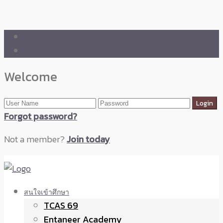
🛒 ENTANEER SHOP
🇬🇧 English Version
Welcome
Forgot password?
Not a member?
Join today
สนใจเข้าศึกษา
TCAS 69
Entaneer Academy