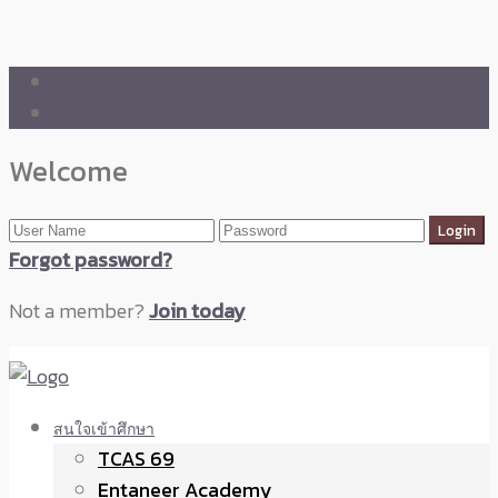
🛒 ENTANEER SHOP
🇬🇧 English Version
Welcome
Forgot password?
Not a member?
Join today
สนใจเข้าศึกษา
TCAS 69
Entaneer Academy