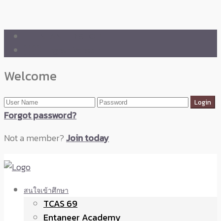
🛒 ENTANEER SHOP
🇬🇧 English Version
Welcome
Forgot password?
Not a member?
Join today
สนใจเข้าศึกษา
TCAS 69
Entaneer Academy