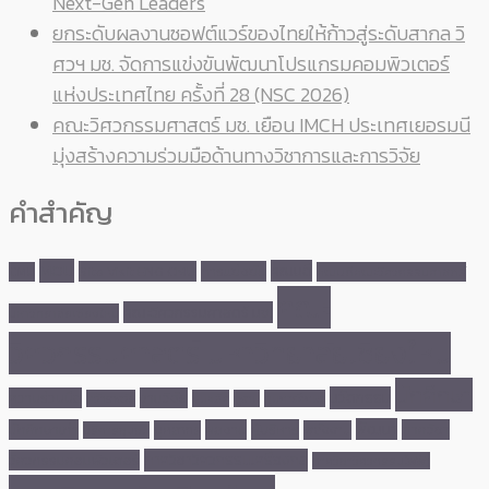
Next-Gen Leaders
ยกระดับผลงานซอฟต์แวร์ของไทยให้ก้าวสู่ระดับสากล วิ
ศวฯ มช. จัดการแข่งขันพัฒนาโปรแกรมคอมพิวเตอร์
แห่งประเทศไทย ครั้งที่ 28 (NSC 2026)
คณะวิศวกรรมศาสตร์ มช. เยือน IMCH ประเทศเยอรมนี
มุ่งสร้างความร่วมมือด้านทางวิชาการและการวิจัย
คำสำคัญ
MOU
คณบดี
Site Visit ENG CMU
การแข่งขัน
CMU
คณบดีคณะวิศวกรรมศาสตร์
คณะ
คณะวิศวกรรมศาสตร์ มช.
มหาวิทยาลัยเชียงใหม่
วิศวกรรมศาสตร์ มหาวิทยาลัยเชียงใหม่
นักศึกษา
นวัตกรรม
ความร่วมมือ
งานวิจัย
คว้ารางวัล
ชนะเลิศ
ดูงาน
ทุนการศึกษา
พัฒนา
นักศึกษาเก่า
ผลงาน
ผู้บริหาร
ภาควิชา
บุคลากร
พลังงาน
บริการชุมชน
ภาควิชาวิศวกรรมเครื่องกล
วิศวกรรมคอมพิวเตอร์
ภาควิชาวิศวกรรมไฟฟ้า