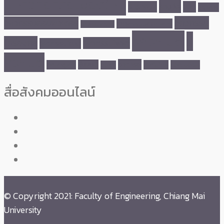
มหาวิทยาลัยเชียงใหม่
รางวัล
รับรางวัล
วิจัย
วิชาการ
วิศวกรรม
วิศวกรรมคอมพิวเตอร์
วิศวกรรมอุตสาหการ
วิศวกรรมศาสตร์
วิศวฯ มช.
วิ
เครื่องกล
วิศวกรรมไฟฟ้า
วิศวกรรมโยธา
ศวฯมช.
อาจารย์
หุ่นยนต์
ศึกษาดูงาน
เทคโนโลยี
แลกเปลี่ยน
อบรม
สื่อสังคมออนไลน์
© Copyright 2021: Faculty of Engineering, Chiang Mai
University