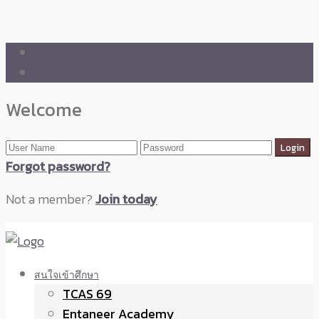
🛒 ENTANEER SHOP
🇬🇧 English Version
Welcome
Forgot password?
Not a member?
Join today
สนใจเข้าศึกษา
TCAS 69
Entaneer Academy