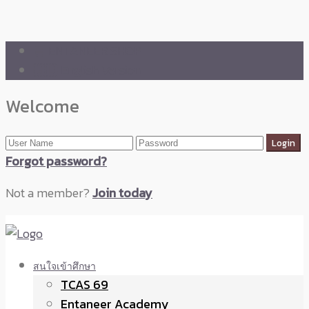
🛒 ENTANEER SHOP
🇬🇧 English Version
Welcome
Forgot password?
Not a member?
Join today
สนใจเข้าศึกษา
TCAS 69
Entaneer Academy