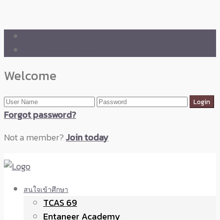
🛒 ENTANEER SHOP
🇬🇧 English Version
Welcome
Forgot password?
Not a member?
Join today
สนใจเข้าศึกษา
TCAS 69
Entaneer Academy