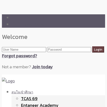
🛒 ENTANEER SHOP
🇬🇧 English Version
Welcome
Forgot password?
Not a member?
Join today
สนใจเข้าศึกษา
TCAS 69
Entaneer Academy