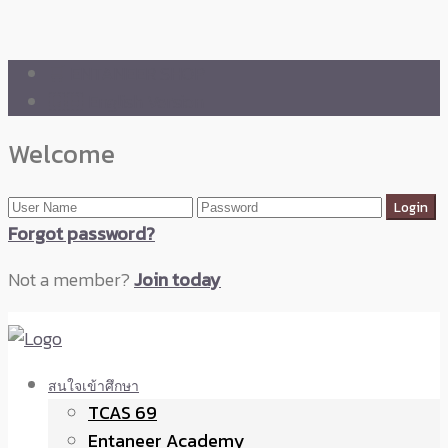
🛒 ENTANEER SHOP
🇬🇧 English Version
Welcome
Forgot password?
Not a member?
Join today
สนใจเข้าศึกษา
TCAS 69
Entaneer Academy