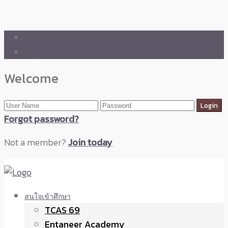
🛒 ENTANEER SHOP
🇬🇧 English Version
Welcome
Forgot password?
Not a member?
Join today
สนใจเข้าศึกษา
TCAS 69
Entaneer Academy