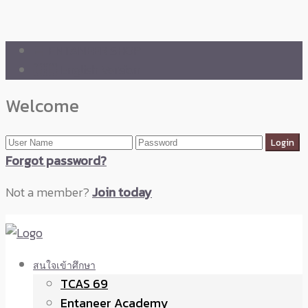
🛒 ENTANEER SHOP
🇬🇧 English Version
Welcome
Forgot password?
Not a member?
Join today
สนใจเข้าศึกษา
TCAS 69
Entaneer Academy