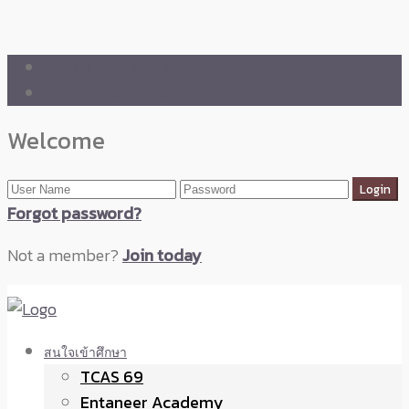
🛒 ENTANEER SHOP
🇬🇧 English Version
Welcome
Forgot password?
Not a member?
Join today
สนใจเข้าศึกษา
TCAS 69
Entaneer Academy