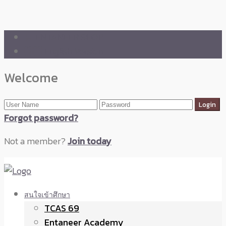
🛒 ENTANEER SHOP
🇬🇧 English Version
Welcome
Forgot password?
Not a member?
Join today
สนใจเข้าศึกษา
TCAS 69
Entaneer Academy