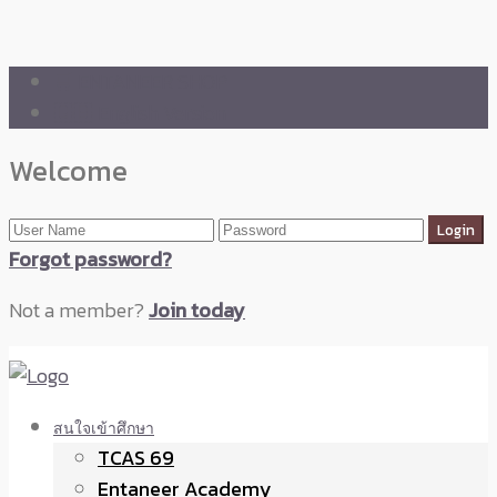
🛒 ENTANEER SHOP
🇬🇧 English Version
Welcome
Forgot password?
Not a member?
Join today
สนใจเข้าศึกษา
TCAS 69
Entaneer Academy