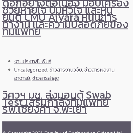
ดอกอย่างต่อเนื่อง มอบเครื่อง
ช่วยหายใจ ปั๊มหัวใจ และหุ่น
ยนต์ CMU Aiyara หนุนการ
ทำงาน และความปลอดภัยของ
ทีมแพทย์
งานประชาสัมพันธ์
Uncategorized
,
ข่าวสารงานวิจัย
,
ข่าวสารผลงาน
อาจารย์
,
ข่าวสารล่าสุด
วิศวฯ มช. ส่งมอบตู้ Swab
Test เสริมกำลังทีมแพทย์
รพ.เชียงคำ จ.พะเยา