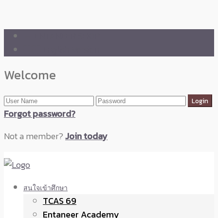
🛒 ENTANEER SHOP
🇬🇧 English Version
Welcome
Forgot password?
Not a member?
Join today
สนใจเข้าศึกษา
TCAS 69
Entaneer Academy