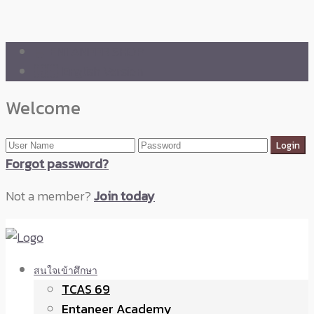
🛒 ENTANEER SHOP
🇬🇧 English Version
Welcome
Forgot password?
Not a member?
Join today
สนใจเข้าศึกษา
TCAS 69
Entaneer Academy