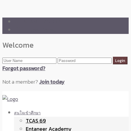
🛒 ENTANEER SHOP
🇬🇧 English Version
Welcome
Forgot password?
Not a member?
Join today
สนใจเข้าศึกษา
TCAS 69
Entaneer Academy