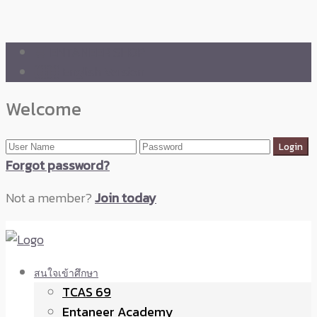
🛒 ENTANEER SHOP
🇬🇧 English Version
Welcome
Forgot password?
Not a member?
Join today
สนใจเข้าศึกษา
TCAS 69
Entaneer Academy