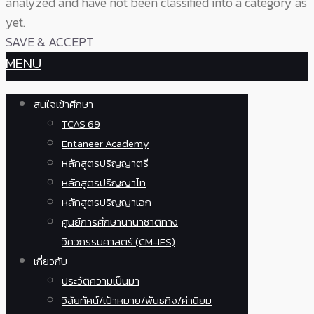
analyzed and have not been classified into a category as
yet.
SAVE & ACCEPT
MENU
สนใจเข้าศึกษา
TCAS 69
Entaneer Academy
หลักสูตรปริญญาตรี
หลักสูตรปริญญาโท
หลักสูตรปริญญาเอก
ศูนย์การศึกษานานาชาติทาง
วิศวกรรมศาสตร์ (CM-IES)
เกี่ยวกับ
ประวัติความเป็นมา
วิสัยทัศน์/เป้าหมาย/พันธกิจ/ค่านิยม