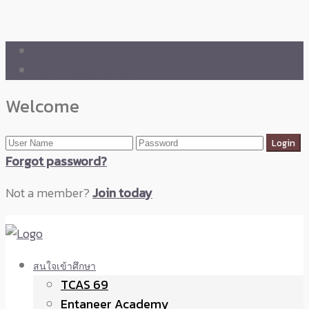
🛒 ENTANEER SHOP
🇬🇧 English Version
Welcome
Forgot password?
Not a member?
Join today
สนใจเข้าศึกษา
TCAS 69
Entaneer Academy