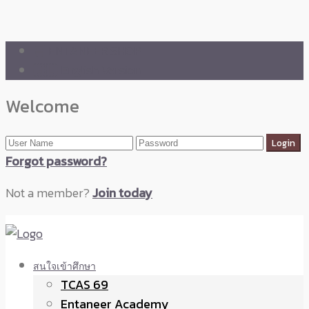
🛒 ENTANEER SHOP
🇬🇧 English Version
Welcome
Forgot password?
Not a member?
Join today
สนใจเข้าศึกษา
TCAS 69
Entaneer Academy