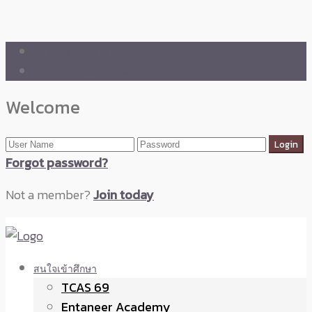
🛒 ENTANEER SHOP
🇬🇧 English Version
Welcome
Forgot password?
Not a member?
Join today
สนใจเข้าศึกษา
TCAS 69
Entaneer Academy