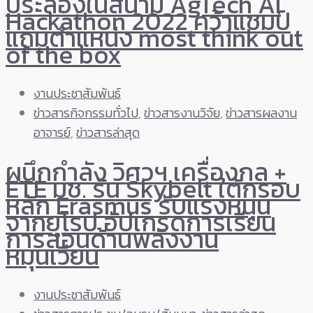
ประลองในสนาม AgTech AI
Hackathon 2022 คว้าแชมป์
แถมตำแหน่ง most think out
of the box
งานประชาสัมพันธ์
ข่าวสารกิจกรรมทั่วไป
,
ข่าวสารงานวิจัย
,
ข่าวสารผลงาน
อาจารย์
,
ข่าวสารล่าสุด
ผนึกกำลัง วิศวฯ เครื่องกล +
ETE มช. รัน Skybelt ใต้กรอบ
หลัก Erasmus รับแรงหนุน
จากยุโรป อัปเกรดการเรียน
การสอนด้านพลังงาน
หมุนเวียน
งานประชาสัมพันธ์