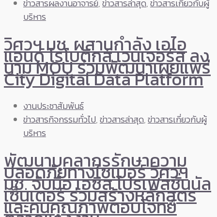
ข่าวสารผลงานอาจารย์
,
ข่าวสารล่าสุด
,
ข่าวสารเกี่ยวกับผู้
บริหาร
วิศวฯ มช. ผสานกำลัง เอไอ
แอนด์ โรโบติกส์ เวนเจอร์ส ลง
นาม MOU ร่วมพัฒนาเผยแพร่
City Digital Data Platform
งานประชาสัมพันธ์
ข่าวสารกิจกรรมทั่วไป
,
ข่าวสารล่าสุด
,
ข่าวสารเกี่ยวกับผู้
บริหาร
พัฒนาบุคลากรรักษาความ
ปลอดภัยทางไซเบอร์ วิศวฯ
มช. จับมือ เอซิส โปรเฟสชั่นนัล
เซ็นเตอร์ ร่วมสร้างหลักสูตร
และคนคุณภาพตอบโจทย์