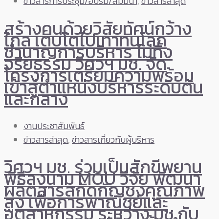
ข่าวสารการประชุม/อบรม/สัมมนา
,
ข่าวสารล่าสุด
สร้างคนด้วยวิสัยทัศน์กว้าง
ไกล เติบโตไปเท่าทันโลก
ชำนาญการบริหาร ไม่ทิ้ง
จริยธรรม วิศวฯ มช. จัด
โครงการเตรียมความพร้อม
เข้าสู่ตำแหน่งบริหารระดับต้น
และกลาง
งานประชาสัมพันธ์
ข่าวสารล่าสุด
,
ข่าวสารเกี่ยวกับผู้บริหาร
วิศวฯ มช. ร่วมเป็นสักขีพยาน
พิธีลงนาม MOU วิจัย พัฒนา
ผลิตสารสกัดกัญชงคุณภาพ
สูง เพื่อการพาณิชย์และ
อุตสาหกรรม ระหว่าง มช.กับ