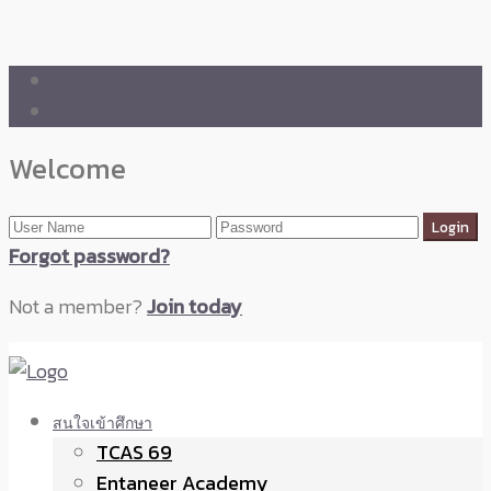
🛒 ENTANEER SHOP
🇬🇧 English Version
Welcome
Forgot password?
Not a member?
Join today
สนใจเข้าศึกษา
TCAS 69
Entaneer Academy