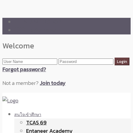
🛒 ENTANEER SHOP
🇬🇧 English Version
Welcome
Forgot password?
Not a member?
Join today
สนใจเข้าศึกษา
TCAS 69
Entaneer Academy