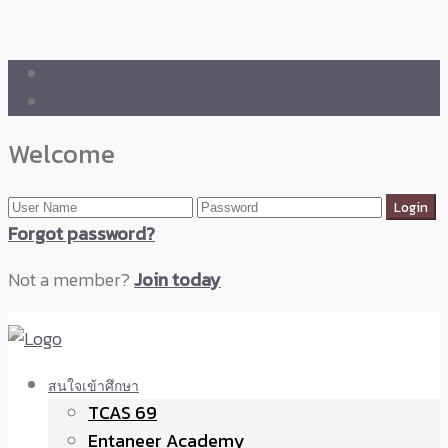
🛒 ENTANEER SHOP
🇬🇧 English Version
Welcome
Forgot password?
Not a member?
Join today
สนใจเข้าศึกษา
TCAS 69
Entaneer Academy