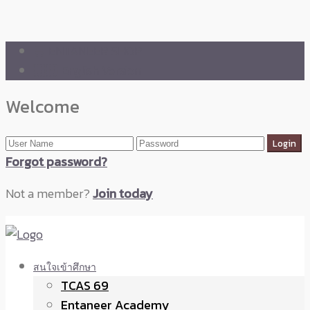
🛒 ENTANEER SHOP
🇬🇧 English Version
Welcome
Forgot password?
Not a member?
Join today
สนใจเข้าศึกษา
TCAS 69
Entaneer Academy