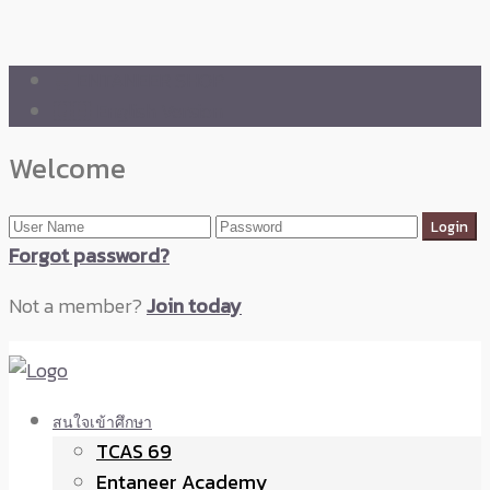
🛒 ENTANEER SHOP
🇬🇧 English Version
Welcome
Forgot password?
Not a member?
Join today
สนใจเข้าศึกษา
TCAS 69
Entaneer Academy