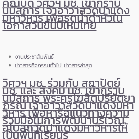
คณบดี วิศวฯ มช. เข้ากราบ
นมัสการ เจ้าอาวาสวัดป่าแดง
มหาวิหาร เพื่อรดน้ำดำหัวใน
โอกาสวันขึ้นปีใหม่ไทย
งานประชาสัมพันธ์
ข่าวสารกิจกรรมทั่วไป
,
ข่าวสารล่าสุด
วิศวฯ มช. ร่วมกับ สถาปัตย์
มช. และ สังคม มช. เข้ากราบ
นมัสการ พระครูโฆสิตปริยัตยา
ภรณ์ เจ้าอาวาสวัดป่าแดงมหา
วิหาร เพื่อหารือแนวทางความ
ร่วมมือในการพัฒนาบริเวณ
อุโบสถวัดป่าแดงมหาวิหารให้
เป็นพื้นที่เรียนรู้