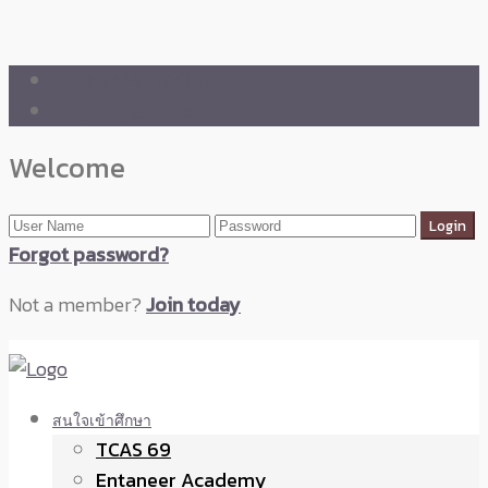
🛒 ENTANEER SHOP
🇬🇧 English Version
Welcome
Forgot password?
Not a member?
Join today
สนใจเข้าศึกษา
TCAS 69
Entaneer Academy