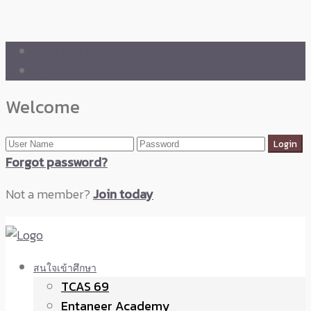
🛒 ENTANEER SHOP
🇬🇧 English Version
Welcome
Forgot password?
Not a member?
Join today
สนใจเข้าศึกษา
TCAS 69
Entaneer Academy