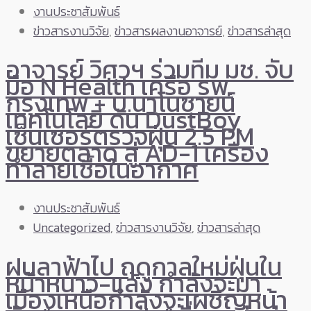
งานประชาสัมพันธ์
ข่าวสารงานวิจัย
,
ข่าวสารผลงานอาจารย์
,
ข่าวสารล่าสุด
อาจารย์ วิศวฯ ร่วมทีม มช. จับ
มือ N Health เครือ รพ.
กรุงเทพ + บ.นาโนซายน์
เทคโนโลยี ดัน DustBoy
เซ็นเซอร์ตรวจฝุ่น 2.5 PM
ขยายตลาด สู่ AD-1 เครื่อง
ทำลายเชื้อในอากาศ
งานประชาสัมพันธ์
Uncategorized
,
ข่าวสารงานวิจัย
,
ข่าวสารล่าสุด
ฝนลาฟ้าไป ฤดูกาลใหม่ฝุ่นใน
หน้าหนาว-แล้ง กำลังจะมา
เมืองเหนือกำลังจะเผชิญหน้า