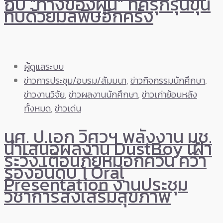
กับ “ทางของฝุ่น” ที่ครุกรุ่นขุ่น
ทึบด้วยมลพิษอีกครั้ง
ผู้ดูแลระบบ
ข่าวการประชุม/อบรม/สัมมนา
,
ข่าวกิจกรรมนักศึกษา
,
ข่าวงานวิจัย
,
ข่าวผลงานนักศึกษา
,
ข่าวเก่าย้อนหลัง
ทั้งหมด
,
ข่าวเด่น
นศ. ป.เอก วิศวฯ พลังงาน มช.
นำเสนอผลงาน DustBoy เฝ้า
ระวัง เตือนภัยหมอกควัน คว้า
รองอันดับ 1 Oral
Presentation งานประชุม
วิชาการส่งเสริมสุขภาพ