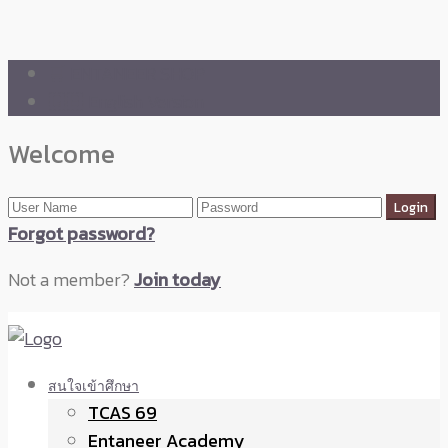
🛒 ENTANEER SHOP
🇬🇧 English Version
Welcome
Forgot password?
Not a member?
Join today
สนใจเข้าศึกษา
TCAS 69
Entaneer Academy