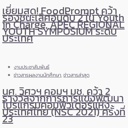
เยี่ยมสุด! FoodPrompt คว้า
รองชนะเลิศอันดับ 2 ใน Youth
in Charge, APEC REGIONAL
YOUTH SYMPOSIUM ระดับ
ประเทศ
งานประชาสัมพันธ์
ข่าวสารผลงานนักศึกษา
,
ข่าวสารล่าสุด
นศ. วิศวฯ คอมฯ มช. คว้า 2
รางวัลจากการการแข่งพัฒนา
โปรแกรมคอมพิวเตอร์แห่ง
ประเทศไทย (NSC 2021) ครั้งที่
23