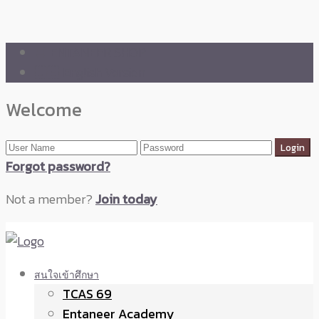
🛒 ENTANEER SHOP
🇬🇧 English Version
Welcome
Forgot password?
Not a member?
Join today
สนใจเข้าศึกษา
TCAS 69
Entaneer Academy