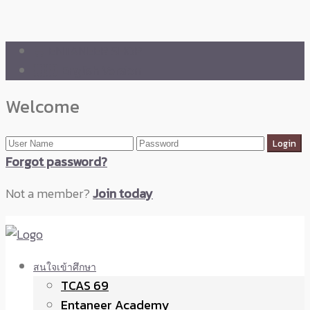
🛒 ENTANEER SHOP
🇬🇧 English Version
Welcome
Forgot password?
Not a member?
Join today
สนใจเข้าศึกษา
TCAS 69
Entaneer Academy