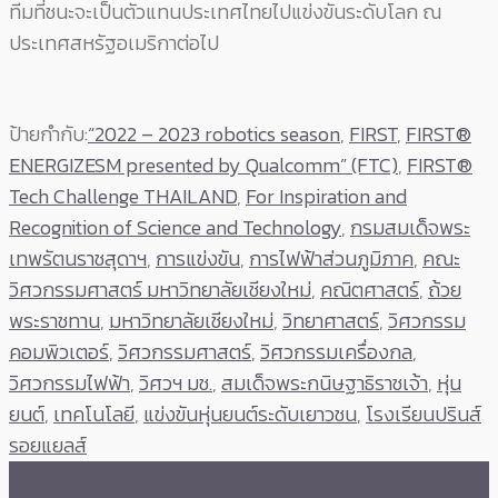
ทีมที่ชนะจะเป็นตัวแทนประเทศไทยไปแข่งขันระดับโลก ณ
ประเทศสหรัฐอเมริกาต่อไป
ป้ายกำกับ:
“2022 – 2023 robotics season
,
FIRST
,
FIRST®
ENERGIZESM presented by Qualcomm” (FTC)
,
FIRST®
Tech Challenge THAILAND
,
For Inspiration and
Recognition of Science and Technology
,
กรมสมเด็จพระ
เทพรัตนราชสุดาฯ
,
การแข่งขัน
,
การไฟฟ้าส่วนภูมิภาค
,
คณะ
วิศวกรรมศาสตร์ มหาวิทยาลัยเชียงใหม่
,
คณิตศาสตร์
,
ถ้วย
พระราชทาน
,
มหาวิทยาลัยเชียงใหม่
,
วิทยาศาสตร์
,
วิศวกรรม
คอมพิวเตอร์
,
วิศวกรรมศาสตร์
,
วิศวกรรมเครื่องกล
,
วิศวกรรมไฟฟ้า
,
วิศวฯ มช.
,
สมเด็จพระกนิษฐาธิราชเจ้า
,
หุ่น
ยนต์
,
เทคโนโลยี
,
แข่งขันหุ่นยนต์ระดับเยาวชน
,
โรงเรียนปรินส์
รอยแยลส์