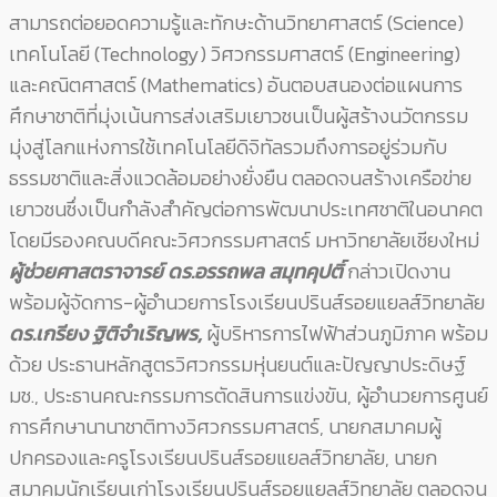
สามารถต่อยอดความรู้และทักษะด้านวิทยาศาสตร์ (Science)
เทคโนโลยี (Technology) วิศวกรรมศาสตร์ (Engineering)
และคณิตศาสตร์ (Mathematics) อันตอบสนองต่อแผนการ
ศึกษาชาติที่มุ่งเน้นการส่งเสริมเยาวชนเป็นผู้สร้างนวัตกรรม
มุ่งสู่โลกแห่งการใช้เทคโนโลยีดิจิทัลรวมถึงการอยู่ร่วมกับ
ธรรมชาติและสิ่งแวดล้อมอย่างยั่งยืน ตลอดจนสร้างเครือข่าย
เยาวชนซึ่งเป็นกำลังสำคัญต่อการพัฒนาประเทศชาติในอนาคต
โดยมีรองคณบดีคณะวิศวกรรมศาสตร์ มหาวิทยาลัยเชียงใหม่
ผู้ช่วยศาสตราจารย์ ดร.อรรถพล สมุทคุปติ์
กล่าวเปิดงาน
พร้อมผู้จัดการ-ผู้อำนวยการโรงเรียนปรินส์รอยแยลส์วิทยาลัย
ดร.เกรียง ฐิติจำเริญพร,
ผู้บริหารการไฟฟ้าส่วนภูมิภาค พร้อม
ด้วย ประธานหลักสูตรวิศวกรรมหุ่นยนต์และปัญญาประดิษฐ์
มช., ประธานคณะกรรมการตัดสินการแข่งขัน, ผู้อํานวยการศูนย์
การศึกษานานาชาติทางวิศวกรรมศาสตร์, นายกสมาคมผู้
ปกครองและครูโรงเรียนปรินส์รอยแยลส์วิทยาลัย, นายก
สมาคมนักเรียนเก่าโรงเรียนปรินส์รอยแยลส์วิทยาลัย ตลอดจน