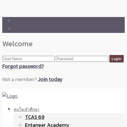
🛒 ENTANEER SHOP
🇬🇧 English Version
Welcome
Forgot password?
Not a member?
Join today
สนใจเข้าศึกษา
TCAS 69
Entaneer Academy