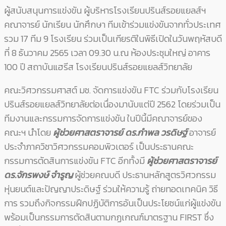
ผู้สนับสนุนการแข่งขัน ผู้บริหารโรงเรียนปรินส์รอยแยลส์ฯ
คณาจารย์ นักเรียน นักศึกษา ทีมเข้าร่วมแข่งขันจากทั่วประเทศ
รวม 17 ทีม 9 โรงเรียน ร่วมเป็นเกียรติในพิธีเปิดในวันพฤหัสบดี
ที่ 8 ธันวาคม 2565 เวลา 09.30 น.ณ ห้องประชุมใหญ่ อาคาร
100 ปี สถาบันแฮรีส โรงเรียนปรินส์รอยแยลส์วิทยาลัย
คณะวิศวกรรมศาสต์ มช. จัดการแข่งขัน FTC ร่วมกับโรงเรียน
ปรินส์รอยแยลส์วิทยาลัยต่อเนื่องมานับแต่ปี 2562 โดยร่วมเป็น
ทีมงานและกรรมการจัดการแข่งขัน ในปีนี้มีคณาจารย์ของ
คณะฯ นำโดย
ผู้ช่วยศาสตราจารย์ ดร.กําพล วรดิษฐ์
อาจารย์
ประจำภาควิชาวิศวกรรมคอมพิวเตอร์ เป็นประธานคณะ
กรรมการตัดสินการแข่งขัน FTC อีกทั้งมี
ผู้ช่วยศาสตราจารย์
ดร.จักรพงษ์ จํารูญ
ผู้ช่วยคณบดี ประธานหลักสูตรวิศวกรรม
หุ่นยนต์และปัญญาประดิษฐ์ ร่วมให้ความรู้ ถ่ายทอดเทคนิค วิธี
การ รวมถึงกิจกรรมฝึกปฏิบัติการอันเป็นประโยชน์แก่ผู้แข่งขัน
พร้อมเป็นกรรมการตัดสินตามกฏเกณฑ์มาตรฐาน FIRST ซึ่ง