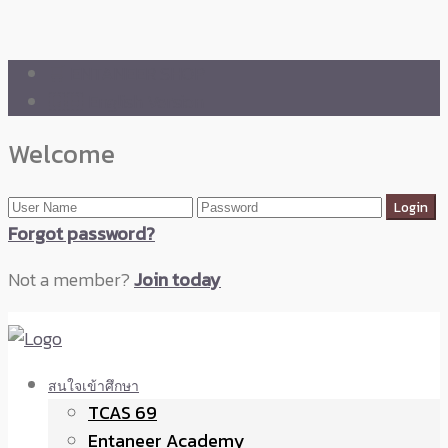
🛒 ENTANEER SHOP
🇬🇧 English Version
Welcome
Forgot password?
Not a member?
Join today
สนใจเข้าศึกษา
TCAS 69
Entaneer Academy