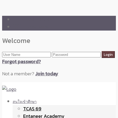
🛒 ENTANEER SHOP
🇬🇧 English Version
Welcome
Forgot password?
Not a member?
Join today
สนใจเข้าศึกษา
TCAS 69
Entaneer Academy