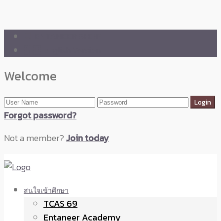
🛒 ENTANEER SHOP
🇬🇧 English Version
Welcome
Forgot password?
Not a member?
Join today
สนใจเข้าศึกษา
TCAS 69
Entaneer Academy