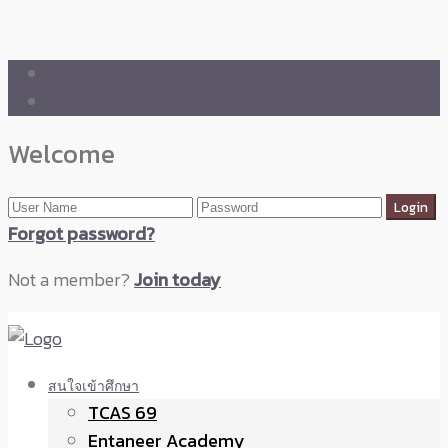
🛒 ENTANEER SHOP
🇬🇧 English Version
Welcome
Forgot password?
Not a member?
Join today
สนใจเข้าศึกษา
TCAS 69
Entaneer Academy