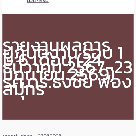
นวัตกรรม
รายงานผลการ
ปฏิบัติงาน รอบ 1
ปี 6 เดือน (24
ธันวาคม 2567-23
มิถุนายน 2569)
รศ.ดร.ธงชัย ฟอง
สมุทร
report_dean-_23062026