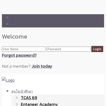
🛒 ENTANEER SHOP
🇬🇧 English Version
Welcome
Forgot password?
Not a member?
Join today
สนใจเข้าศึกษา
TCAS 69
Entaneer Academy