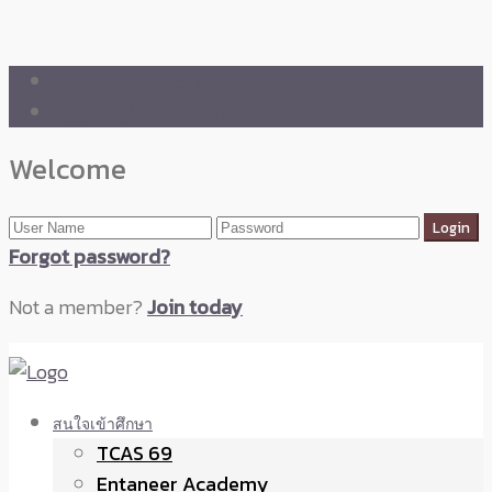
🛒 ENTANEER SHOP
🇬🇧 English Version
Welcome
Forgot password?
Not a member?
Join today
สนใจเข้าศึกษา
TCAS 69
Entaneer Academy