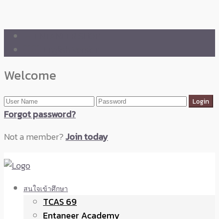
🛒 ENTANEER SHOP
🇬🇧 English Version
Welcome
Forgot password?
Not a member?
Join today
สนใจเข้าศึกษา
TCAS 69
Entaneer Academy