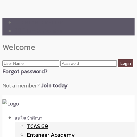
🛒 ENTANEER SHOP
🇬🇧 English Version
Welcome
Forgot password?
Not a member?
Join today
สนใจเข้าศึกษา
TCAS 69
Entaneer Academy