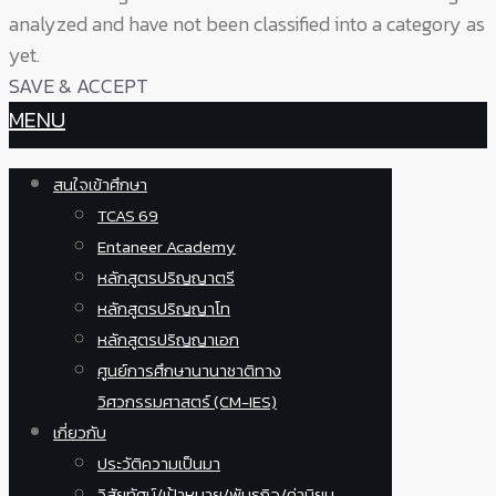
analyzed and have not been classified into a category as
yet.
SAVE & ACCEPT
MENU
สนใจเข้าศึกษา
TCAS 69
Entaneer Academy
หลักสูตรปริญญาตรี
หลักสูตรปริญญาโท
หลักสูตรปริญญาเอก
ศูนย์การศึกษานานาชาติทาง
วิศวกรรมศาสตร์ (CM-IES)
เกี่ยวกับ
ประวัติความเป็นมา
วิสัยทัศน์/เป้าหมาย/พันธกิจ/ค่านิยม