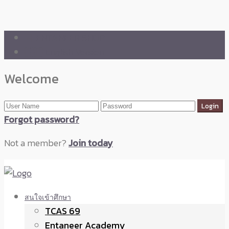
🛒 ENTANEER SHOP
🇬🇧 English Version
Welcome
Forgot password?
Not a member?
Join today
สนใจเข้าศึกษา
TCAS 69
Entaneer Academy