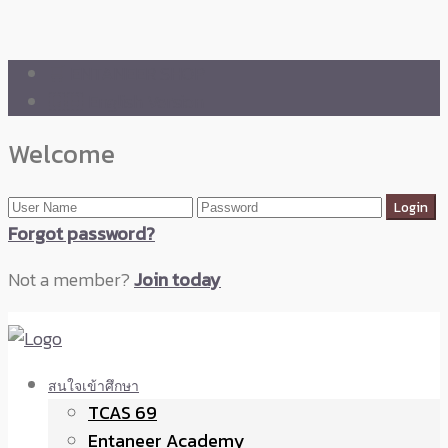
🛒 ENTANEER SHOP
🇬🇧 English Version
Welcome
Forgot password?
Not a member?
Join today
สนใจเข้าศึกษา
TCAS 69
Entaneer Academy