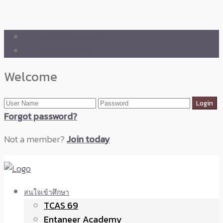
🛒 ENTANEER SHOP
🇬🇧 English Version
Welcome
Forgot password?
Not a member?
Join today
สนใจเข้าศึกษา
TCAS 69
Entaneer Academy