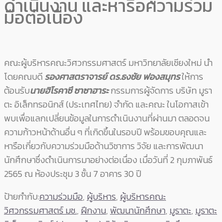
ดำเนินงาน และหารือความร่วม
มือต่อเนื่อง
คณะผู้บริหารคณะวิศวกรรมศาสตร์ มหาวิทยาลัยเชียงใหม่ นำ
โดยคณบดี
รองศาสตราจารย์ ดร.ธงชัย ฟองสมุทร
ให้การ
ต้อนรับ
นายฮิโรคาซึ ซาซาฮาระ
กรรมการผู้จัดการ บริษัท มูรา
ตะ อิเล็กทรอนิกส์ (ประเทศไทย) จำกัด และคณะ ในโอกาสเข้า
พบเพื่อแลกเปลี่ยนข้อมูลในการดำเนินงานที่ผ่านมา ตลอดจน
ความก้าวหน้าด้านอื่น ๆ ที่เกิดขึ้นในรอบปี พร้อมขอบคุณและ
หารือเกี่ยวกับความร่วมมือด้านวิชาการ วิจัย และการพัฒนา
นักศึกษาซึ่งดำเนินการมาอย่างต่อเนื่อง เมื่อวันที่ 2 กุมภาพันธ์
2565 ณ ห้องประชุม 3 ชั้น 7 อาคาร 30 ปี
ป้ายกำกับ:
ความร่วมมือ
,
ผู้บริหาร
,
ผู้บริหารคณะ
วิศวกรรมศาสตร์ มช.
,
ฝึกงาน
,
พัฒนานักศึกษา
,
มูราตะ
,
มูราตะ