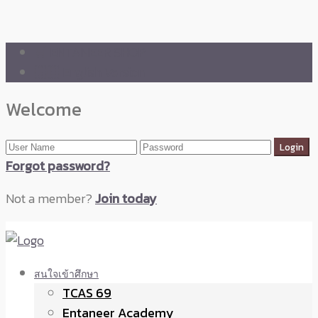
🛒 ENTANEER SHOP
🇬🇧 English Version
Welcome
Forgot password?
Not a member?
Join today
สนใจเข้าศึกษา
TCAS 69
Entaneer Academy