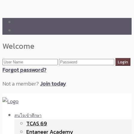
🛒 ENTANEER SHOP
🇬🇧 English Version
Welcome
Forgot password?
Not a member?
Join today
สนใจเข้าศึกษา
TCAS 69
Entaneer Academy