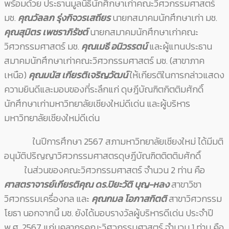
พร้อมด้วย ประธานมูลนิธินักศึกษาเก่าคณะวิศวกรรมศาสตร์
มช.
คุณวัลลภ รุ่งกิจวรเสถียร
นายกสมาคมนักศึกษาเก่า มช.
คุณสุมิตร เพชราภิรัชต์
นายกสมาคมนักศึกษาเก่าคณะ
วิศวกรรมศาสตร์ มช.
คุณเมธี อนิวรรตน์
และผู้แทนประธาน
สมาคมนักศึกษาเก่าคณะวิศวกรรมศาสตร์ มช. (สาขาภาค
เหนือ)
คุณมนัส เกียรติเจริญวัฒน์
ให้เกียรติในการกล่าวแสดง
ความยินดีและมอบของที่ระลึกแก่ ดุษฎีบัณฑิตกิตติมศักดิ์
นักศึกษาเก่ามหาวิทยาลัยเชียงใหม่ดีเด่น และผู้บริหาร
มหาวิทยาลัยเชียงใหม่ดีเด่น
ในปีการศึกษา 2567 สภามหาวิทยาลัยเชียงใหม่ ได้มีมติ
อนุมัติปริญญาวิศวกรรมศาสตรดุษฎีบัณฑิตติตติมศักดิ์
ในส่วนของคณะวิศวกรรมศาสตร์ จำนวน 2 ท่าน คือ
ศาสตราจารย์เกียรติคุณ ดร.ปิยะวัติ บุญ-หลง
สาขาวิชา
วิศวกรรมเครื่องกล และ
คุณกมล โอภาสกิตติ
สาขาวิศวกรรม
โยธา นอกจากนี้ มช. ยังได้มอบรางวัลผู้บริหารดีเด่น ประจำปี
พ.ศ. 2567 แก่บุคลากรคณะวิศวกรรมศาสตร์ จำนวน 1 ท่าน คือ