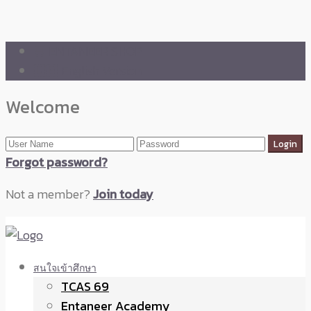
🛒 ENTANEER SHOP
🇬🇧 English Version
Welcome
Forgot password?
Not a member?
Join today
สนใจเข้าศึกษา
TCAS 69
Entaneer Academy