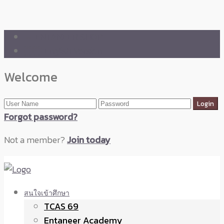
🛒 ENTANEER SHOP
🇬🇧 English Version
Welcome
Forgot password?
Not a member?
Join today
สนใจเข้าศึกษา
TCAS 69
Entaneer Academy