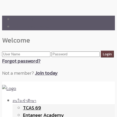
🛒 ENTANEER SHOP
🇬🇧 English Version
Welcome
Forgot password?
Not a member?
Join today
สนใจเข้าศึกษา
TCAS 69
Entaneer Academy