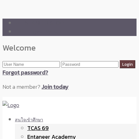
🛒 ENTANEER SHOP
🇬🇧 English Version
Welcome
Forgot password?
Not a member?
Join today
สนใจเข้าศึกษา
TCAS 69
Entaneer Academy