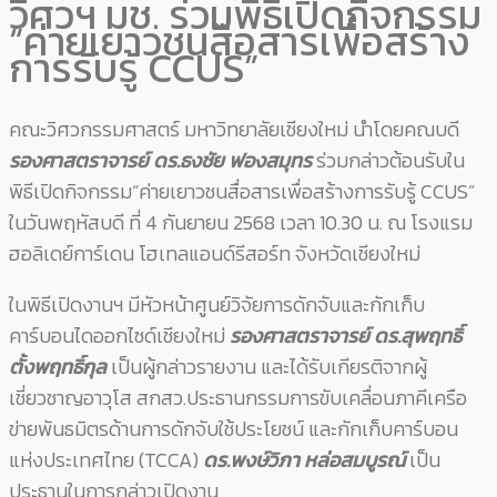
วิศวฯ มช. ร่วมพิธีเปิดกิจกรรม
“ค่ายเยาวชนสื่อสารเพื่อสร้าง
การรับรู้ CCUS”
คณะวิศวกรรมศาสตร์ มหาวิทยาลัยเชียงใหม่ นำโดยคณบดี
รองศาสตราจารย์ ดร.ธงชัย ฟองสมุทร
ร่วมกล่าวต้อนรับใน
พิธีเปิดกิจกรรม“ค่ายเยาวชนสื่อสารเพื่อสร้างการรับรู้ CCUS”
ในวันพฤหัสบดี ที่ 4 กันยายน 2568 เวลา 10.30 น. ณ โรงแรม
ฮอลิเดย์การ์เดน โฮเทลแอนด์รีสอร์ท จังหวัดเชียงใหม่
ในพิธีเปิดงานฯ มีหัวหน้าศูนย์วิจัยการดักจับและกักเก็บ
คาร์บอนไดออกไซด์เชียงใหม่
รองศาสตราจารย์ ดร.สุพฤทธิ์
ตั้งพฤทธิ์กุล
เป็นผู้กล่าวรายงาน และได้รับเกียรติจากผู้
เชี่ยวชาญอาวุโส สกสว.ประธานกรรมการขับเคลื่อนภาคีเครือ
ข่ายพันธมิตรด้านการดักจับใช้ประโยชน์ และกักเก็บคาร์บอน
แห่งประเทศไทย (TCCA)
ดร.พงษ์วิภา หล่อสมบูรณ์
เป็น
ประธานในการกล่าวเปิดงาน